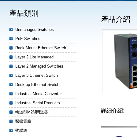
產品類別
產品介紹
Unmanaged Switches
PoE Switches
Rack-Mount Ethernet Switch
Layer 2 Lite Managed
Layer 2 Managed Switches
Layer 3 Ethernet Switch
Desktop Ethernet Switch
Industrial Media Converter
Industrial Serial Products
詳細介紹:
軌道型M2M閘道器
醫療電腦
物聯網