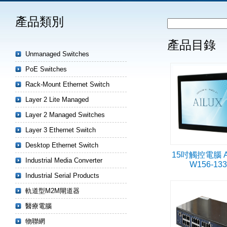
產品類別
產品目錄
Unmanaged Switches
PoE Switches
Rack-Mount Ethernet Switch
Layer 2 Lite Managed
Layer 2 Managed Switches
Layer 3 Ethernet Switch
Desktop Ethernet Switch
15吋觸控電腦 A
Industrial Media Converter
W156-13
Industrial Serial Products
軌道型M2M閘道器
醫療電腦
物聯網