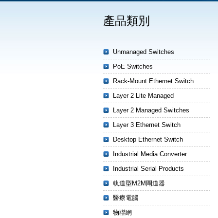
產品類別
Unmanaged Switches
PoE Switches
Rack-Mount Ethernet Switch
Layer 2 Lite Managed
Layer 2 Managed Switches
Layer 3 Ethernet Switch
Desktop Ethernet Switch
Industrial Media Converter
Industrial Serial Products
軌道型M2M閘道器
醫療電腦
物聯網