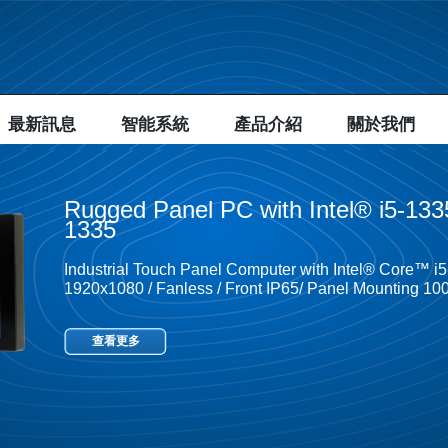
最新訊息
智能系統
產品介紹
關於我們
Rugged Panel PC with Intel® i5-1
1335
Industrial Touch Panel Computer with Intel® Core™ i
1920x1080 / Fanless / Front IP65/ Panel Mounting 
查看更多