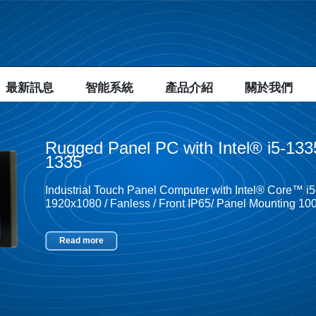
最新訊息
智能系統
產品介紹
關於我們
Rugged Panel PC with Intel® i5-1
1335
Industrial Touch Panel Computer with Intel® Core™ i
1920x1080 / Fanless / Front IP65/ Panel Mounting 
Read more