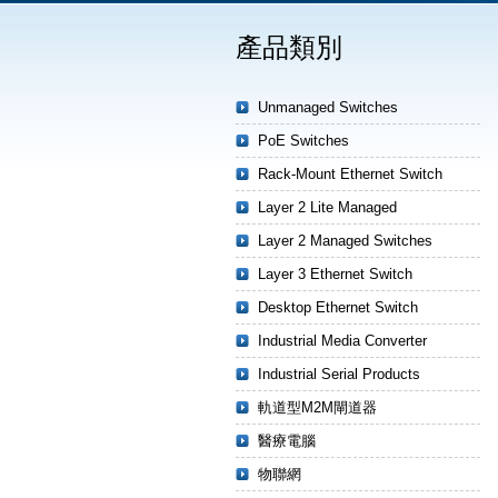
產品類別
Unmanaged Switches
PoE Switches
Rack-Mount Ethernet Switch
Layer 2 Lite Managed
Layer 2 Managed Switches
Layer 3 Ethernet Switch
Desktop Ethernet Switch
Industrial Media Converter
Industrial Serial Products
軌道型M2M閘道器
醫療電腦
物聯網